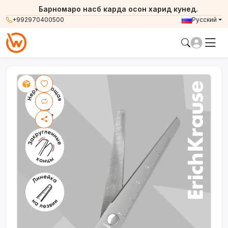
Барномаро насб карда осон харид кунед.
+992970400500
Русский