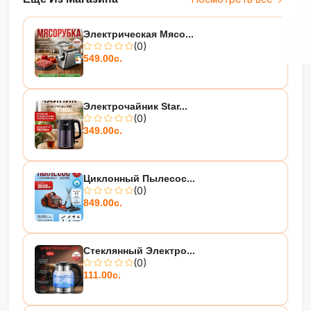
Электрическая Мясо...
(0)
549.00с.
Электрочайник Star...
(0)
349.00с.
Циклонный Пылесос...
(0)
849.00с.
Стеклянный Электро...
(0)
111.00с.