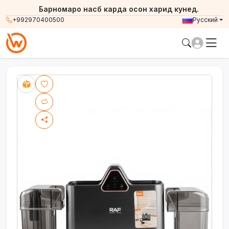
Барномаро насб карда осон харид кунед.
+992970400500
Русский