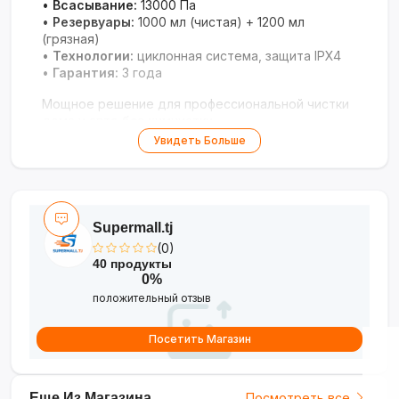
•
Всасывание:
13000 Па
•
Резервуары:
1000 мл (чистая) + 1200 мл
(грязная)
•
Технологии:
циклонная система, защита IPX4
•
Гарантия:
3 года
Мощное решение для профессиональной чистки
дома и авто без химчистки.
Увидеть Больше
Supermall.tj
(0)
40 продукты
0%
положительный отзыв
Посетить Магазин
Еще Из Магазина
Посмотреть все