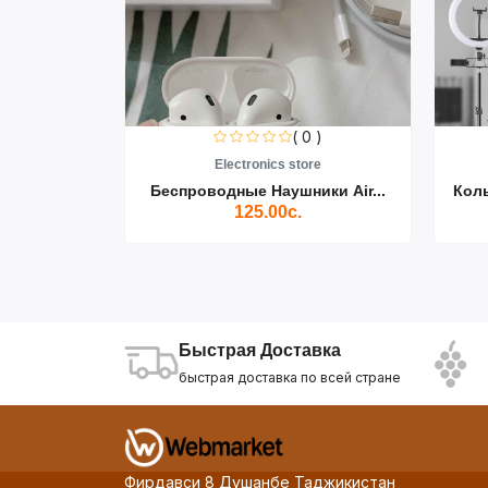
0 )
( 0 )
re
Electronics store
ики Air...
Беспроводные Наушники Air...
Кол
125.00с.
Быстрая Доставка
быстрая доставка по всей стране
Фирдавси 8 Душанбе Таджикистан