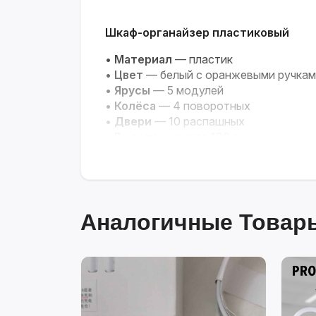
Шкаф-органайзер пластиковый
•
Материал
— пластик
•
Цвет
— белый с оранжевыми ручкам
•
Ярусы
— 5 модулей
•
Колёса
— 4 поворотных
•
Двери
— 10 распашных
•
Высота
— около 180 см
Аналогичные Товары