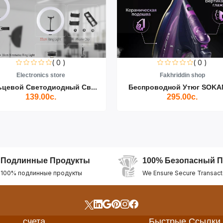
( 0 )
( 0 )
Electronics store
Fakhriddin shop
ьцевой Светодиодный Св...
Беспроводной Утюг SOKAN
139.00с.
295.00с.
Подлинные Продукты
100% Безопасный П
100% подлинные продукты
We Ensure Secure Transact
счета
Быстрые Ссылки