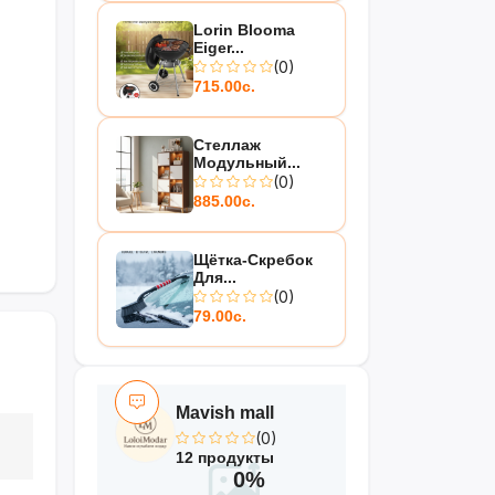
Lorin Blooma
Eiger...
(0)
715.00с.
Стеллаж
Модульный...
(0)
885.00с.
Щётка-Скребок
Для...
(0)
79.00с.
Mavish mall
(0)
12 продукты
0%