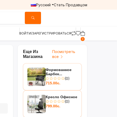
Русский
Стать Продавцом
ВОЙТИ/ЗАРЕГИСТРИРОВАТЬСЯ
0
Еще Из
Посмотреть
Магазина
все
Формованное
Барбек...
(0)
715.00с.
Кресло Офисное
(0)
799.00с.