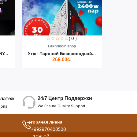
( 0 )
Fakhriddin shop
F
Y...
Утюг Паровой Беспроводной...
Пылесос D
269.00с.
24/7 Центр Поддержки
латеж
We Ensure Quality Support
ions
горячая линия
+992970400500
другой