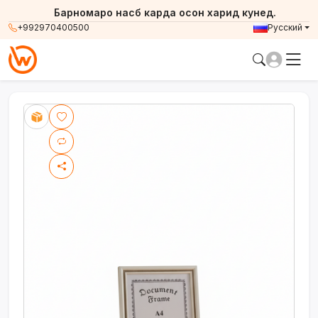
Барномаро насб карда осон харид кунед.
+992970400500
Русский