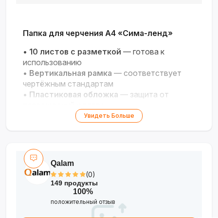
Папка для черчения А4 «Сима-ленд»
•
10 листов с разметкой
— готова к
использованию
•
Вертикальная рамка
— соответствует
чертёжным стандартам
•
Пластиковая обложка
— защита от
повреждений и влаги
•
Плотная бумага
— подходит для черчения
Увидеть Больше
и графики
•
Удобный формат А4
— компактность и
практичность
Qalam
(0)
149 продукты
100%
положительный отзыв