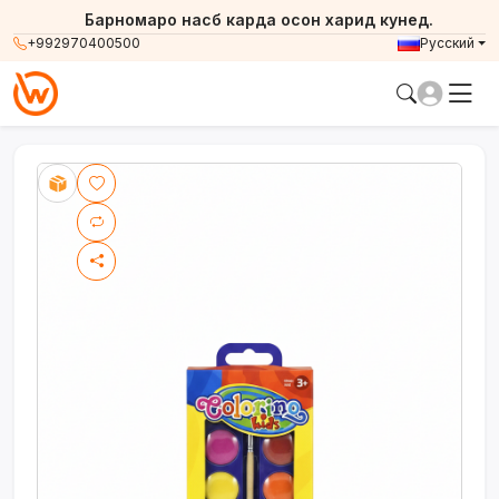
Барномаро насб карда осон харид кунед.
+992970400500
Русский