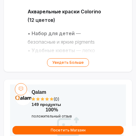
Акварельные краски Colorino
(12 цветов)
•
Набор для детей
—
безопасные и яркие pigments
•
Удобные кюветы
— легко
смешивать и использовать
Увидеть Больше
•
Долгий срок хранения
— до 10
лет
•
Всё необходимое в одном
Qalam
наборе
— 12 насыщенных цветов
(0)
•
Идеально для творчества
—
149 продукты
подходит для рисования и
100%
положительный отзыв
уроков ИЗО
Посетить Магазин
Подарите ребёнку мир ярких