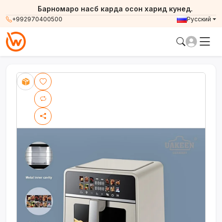
Барномаро насб карда осон харид кунед.
+992970400500
Русский