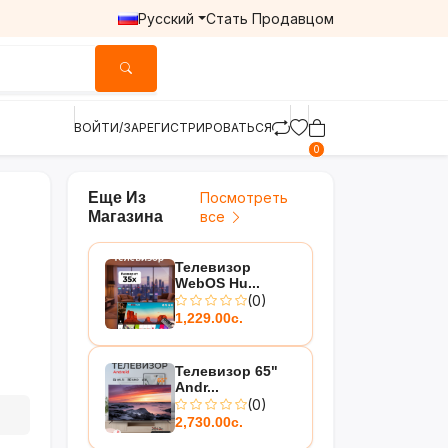
Русский
Стать Продавцом
ВОЙТИ/ЗАРЕГИСТРИРОВАТЬСЯ
0
Еще Из
Посмотреть
Магазина
все
Телевизор
WebOS Hu...
(0)
1,229.00с.
Телевизор 65"
Andr...
(0)
2,730.00с.