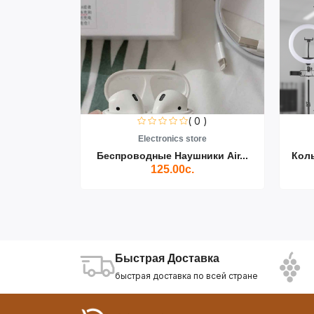
0 )
( 0 )
re
Electronics store
ики Air...
Беспроводные Наушники Air...
Кол
125.00с.
Быстрая Доставка
быстрая доставка по всей стране