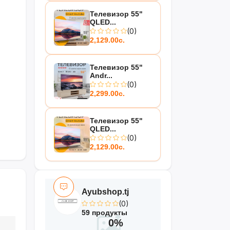
Телевизор 55"
QLED...
(0)
2,129.00с.
Телевизор 55"
Andr...
(0)
2,299.00с.
Телевизор 55"
QLED...
(0)
2,129.00с.
Ayubshop.tj
(0)
59 продукты
0%