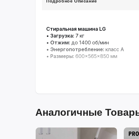
Подробное Описание
Стиральная машина LG
•
Загрузка:
7 кг
•
Отжим:
до 1400 об/мин
•
Энергопотребление:
класс A
•
Размеры:
600×565×850 мм
Аналогичные Товары