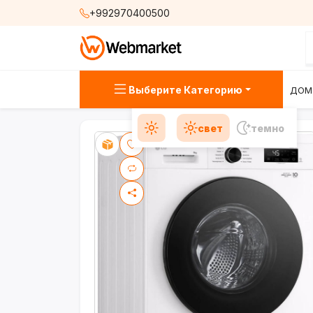
+992970400500
Выберите Категорию
ДОМ
свет
темно