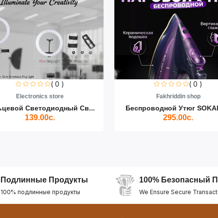
( 0 )
( 0 )
Electronics store
Fakhriddin shop
ьцевой Светодиодный Св...
Беспроводной Утюг SOKAN
139.00с.
295.00с.
Подлинные Продукты
100% Безопасный П
100% подлинные продукты
We Ensure Secure Transact