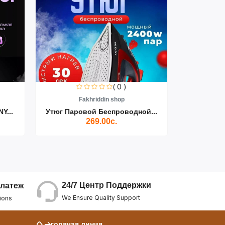
( 0 )
Fakhriddin shop
F
Y...
Утюг Паровой Беспроводной...
Пылесос D
269.00с.
24/7 Центр Поддержки
латеж
We Ensure Quality Support
ions
горячая линия