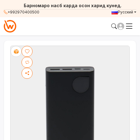
Барномаро насб карда осон харид кунед.
+992970400500
Русский