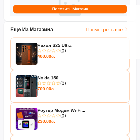
•
LED-дисплей
— точный
Посетить Магазин
контроль заряда, тока и
напряжения
Еще Из Магазина
Посмотреть все
Мощность и надёжность для
ваших устройств!
?✨
Чехол S25 Ultra
(0)
400.00с.
Nokia 150
(0)
700.00с.
Роутер Модем Wi-Fi...
(0)
230.00с.