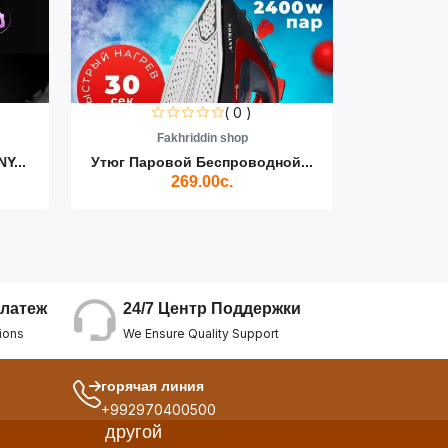
( 0 )
Fakhriddin shop
F
Y...
Утюг Паровой Беспроводной...
Пылесос D
269.00с.
24/7 Центр Поддержки
латеж
We Ensure Quality Support
ions
горячая линия
+992970400500
другой