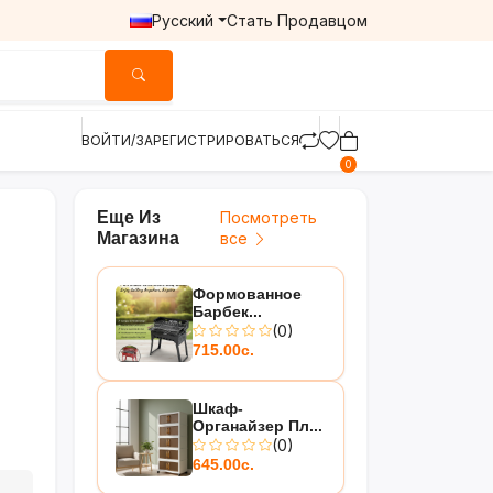
Русский
Стать Продавцом
ВОЙТИ/ЗАРЕГИСТРИРОВАТЬСЯ
0
Еще Из
Посмотреть
Магазина
все
Формованное
Барбек...
(0)
715.00с.
Шкаф-
Органайзер Пл...
(0)
645.00с.