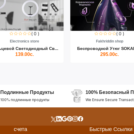
( 0 )
( 0 )
Electronics store
Fakhriddin shop
ьцевой Светодиодный Св...
Беспроводной Утюг SOKAN
139.00с.
295.00с.
Подлинные Продукты
100% Безопасный П
100% подлинные продукты
We Ensure Secure Transact
счета
Быстрые Ссылки