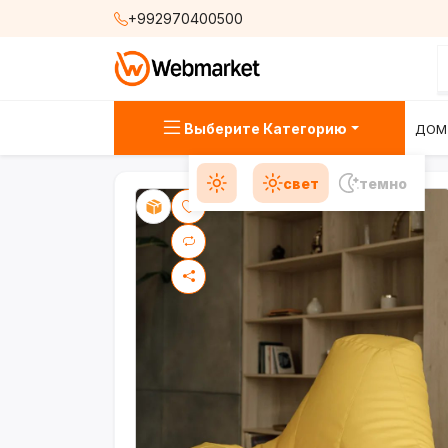
+992970400500
Выберите Категорию
ДОМ
свет
темно