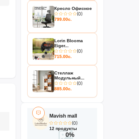
Кресло Офисное
(0)
799.00с.
Lorin Blooma
Eiger...
(0)
715.00с.
Стеллаж
Модульный...
(0)
885.00с.
Mavish mall
(0)
12 продукты
0%