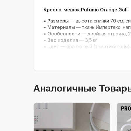
Кресло-мешок Pufumo Orange Golf
•
Размеры
— высота спинки 70 см, с
•
Материалы
— ткань Импертекс, нап
•
Особенности
— двойная строчка, 2
•
Вес изделия
— 3,5 кг
•
Цвет
— оранжевый (тематика гольф
Аналогичные Товары