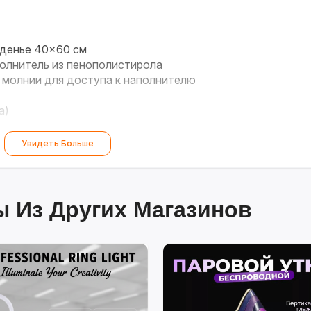
иденье 40×60 см
олнитель из пенополистирола
 молнии для доступа к наполнителю
а)
Увидеть Больше
 Из Других Магазинов