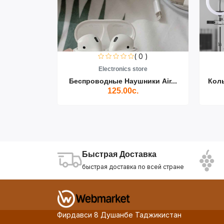
0 )
( 0 )
re
Electronics store
ики Air...
Беспроводные Наушники Air...
Кол
125.00с.
Быстрая Доставка
быстрая доставка по всей стране
Фирдавси 8 Душанбе Таджикистан