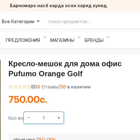
Барномаро насб карда осон харид кунед.
Все Категории
ПРЕДЛОЖЕНИЯ
МАГАЗИНЫ
БРЕНДЫ
Кресло-мешок для дома офис
Pufumo Orange Golf
(0)
0
Отзывы
|
50
в наличии
750.00с.
Кол-во
750.00с.
общая цена: