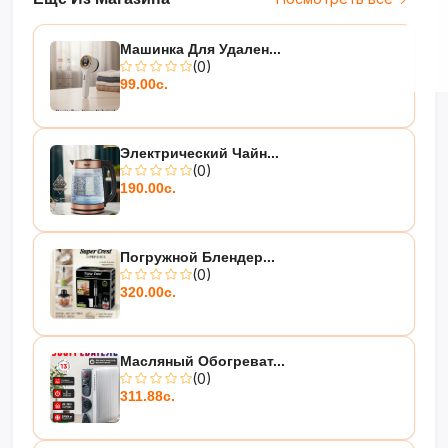
Машинка Для Удален...
(0)
99.00с.
Электрический Чайн...
(0)
190.00с.
Погружной Блендер...
(0)
320.00с.
Масляный Обогреват...
(0)
311.88с.