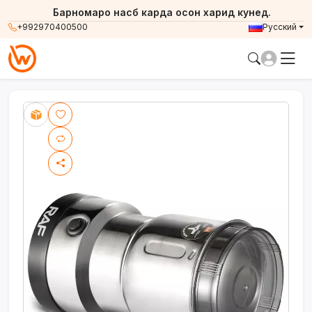
Барномаро насб карда осон харид кунед.
+992970400500
Русский