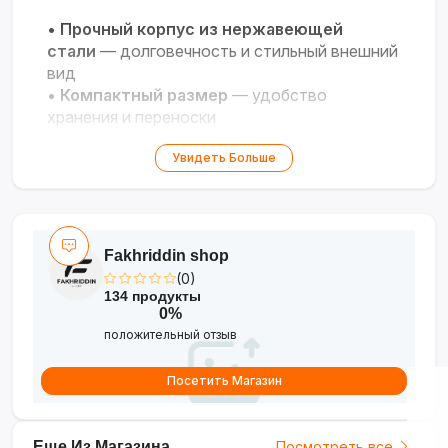
•
Прочный корпус из нержавеющей
стали
— долговечность и стильный внешний
вид
•
Компактный размер
— удобство
хранения и переноски
•
Универсальное применение
— помол
Увидеть Больше
кофейных зёрен и сухих специй
•
Простой механизм
— надёжность и
лёгкость использования
Fakhriddin shop
(0)
134 продукты
0%
положительный отзыв
Посетить Магазин
Еще Из Магазина
Посмотреть все