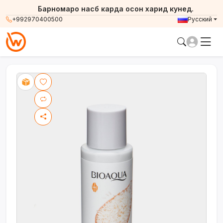
Барномаро насб карда осон харид кунед.
+992970400500
Русский