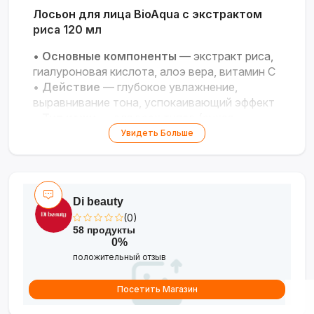
Лосьон для лица BioAqua с экстрактом
риса 120 мл
•
Основные компоненты
— экстракт риса,
гиалуроновая кислота, алоэ вера, витамин C
•
Действие
— глубокое увлажнение,
выравнивание тона, успокаивающий эффект
•
Тип кожи
— для всех типов (сухая,
жирная, комбинированная)
Увидеть Больше
•
Текстура
— лёгкая, быстро впитывается
Интенсивное увлажнение и сияние для
вашей кожи!
Di beauty
(0)
58 продукты
0%
положительный отзыв
Посетить Магазин