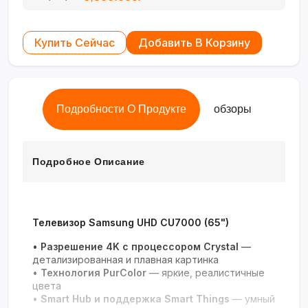
Купить Сейчас
Добавить В Корзину
Подробности О Продукте
обзоры
Подробное Описание
Телевизор Samsung UHD CU7000 (65")
•
Разрешение 4K с процессором Crystal
—
детализированная и плавная картинка
•
Технология PurColor
— яркие, реалистичные
цвета
•
Smart Hub и поддержка Smart Things
— умный