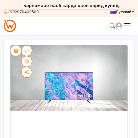
Барномаро насб карда осон харид кунед.
+992970400500
Русский