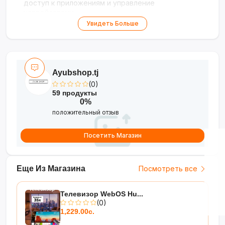
доступ к приложениям и управление
устройствами
•
Большой экран 65 дюймов
— эффектное
Увидеть Больше
погружение в фильмы, игры и сериалы
•
Глубокая цветопередача
— сочные голубо-
розовые абстрактные изображения
Ayubshop.tj
(0)
59 продукты
0%
положительный отзыв
Посетить Магазин
Еще Из Магазина
Посмотреть все
Телевизор WebOS Hu...
(0)
1,229.00с.