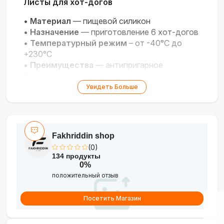
Листы для хот-догов
•
Материал
— пищевой силикон
•
Назначение
— приготовление 6 хот-догов
•
Температурный режим
– от -40°C до
+230°C
•
Преимущества
— антипригарное
покрытие, простота очистки
•
Безопасность
— не содержит BPA,
Увидеть Больше
подходит для посудомоечной машины
Fakhriddin shop
(0)
134 продукты
0%
положительный отзыв
Посетить Магазин