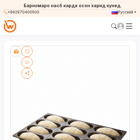
Барномаро насб карда осон харид кунед.
+992970400500
Русский