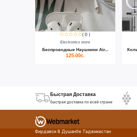
0 )
( 0 )
re
Electronics store
ики Air...
Беспроводные Наушники Air...
Кол
125.00с.
Быстрая Доставка
быстрая доставка по всей стране
Фирдавси 8 Душанбе Таджикистан