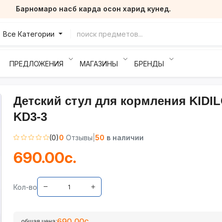
Барномаро насб карда осон харид кунед.
Все Категории
ПРЕДЛОЖЕНИЯ
МАГАЗИНЫ
БРЕНДЫ
Детский стул для кормления KIDI
KD3-3
(0)
0
Отзывы
|
50
в наличии
690.00с.
Кол-во
690.00с.
общая цена: