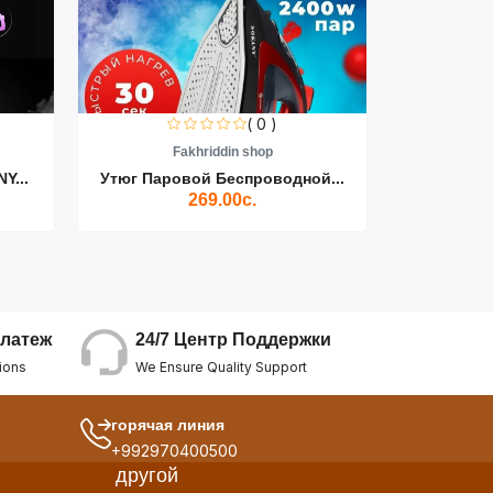
( 0 )
Fakhriddin shop
F
Y...
Утюг Паровой Беспроводной...
Пылесос D
269.00с.
24/7 Центр Поддержки
латеж
We Ensure Quality Support
ions
горячая линия
+992970400500
другой