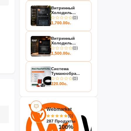
Витринный
Холодиль...
(0)
1,700.00с.
Витринный
Холодиль...
(0)
1,500.00с.
Система
Туманообра...
(0)
220.00с.
Webmarket
(0)
287 Продукты
100%