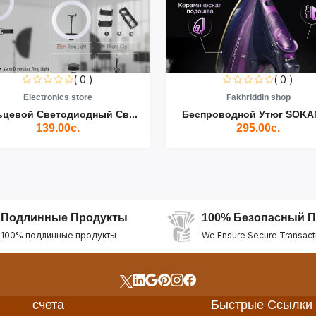
( 0 )
( 0 )
Electronics store
Fakhriddin shop
ьцевой Светодиодный Св...
Беспроводной Утюг SOKAN
139.00с.
295.00с.
Подлинные Продукты
100% Безопасный П
100% подлинные продукты
We Ensure Secure Transact
счета
Быстрые Ссылки