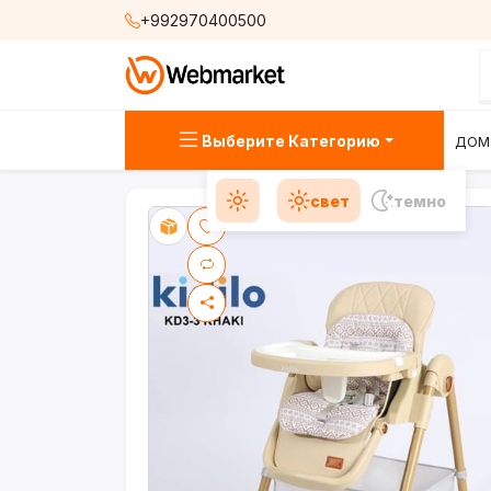
+992970400500
Выберите Категорию
ДОМ
свет
темно