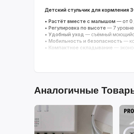
Детский стульчик для кормления 3-
•
Растёт вместе с малышом
— от 0 
•
Регулировка по высоте
— 7 уровне
•
Удобный уход
— съёмный моющийся
•
Мобильность и безопасность
— ко
•
Компактное складывание
— эконом
Аналогичные Товары