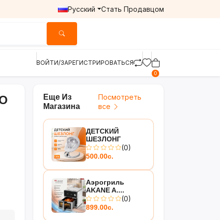
Русский
Стать Продавцом
ВОЙТИ/ЗАРЕГИСТРИРОВАТЬСЯ
0
Еще Из
Посмотреть
LO
Магазина
все
ДЕТСКИЙ
ШЕЗЛОНГ
(0)
500.00с.
Аэрогриль
AKANE A....
(0)
899.00с.