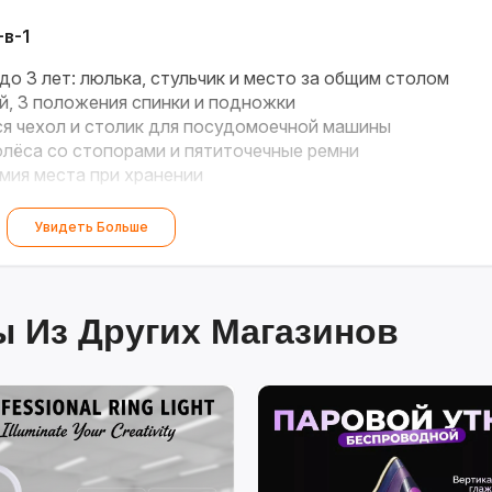
в-1
до 3 лет: люлька, стульчик и место за общим столом
й, 3 положения спинки и подножки
 чехол и столик для посудомоечной машины
лёса со стопорами и пятиточечные ремни
ия места при хранении
Увидеть Больше
 Из Других Магазинов