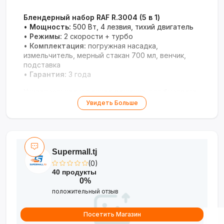
Блендерный набор RAF R.3004 (5 в 1)
•
Мощность:
500 Вт, 4 лезвия, тихий двигатель
•
Режимы:
2 скорости + турбо
•
Комплектация:
погружная насадка,
измельчитель, мерный стакан 700 мл, венчик,
подставка
•
Гарантия:
3 года
Универсальное кухонное решение для быстрого
приготовления блюд с удобным хранением
Увидеть Больше
аксессуаров.
Supermall.tj
(0)
40 продукты
0%
положительный отзыв
Посетить Магазин