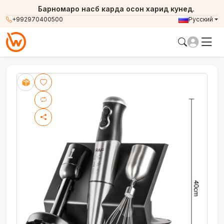
Барномаро насб карда осон харид кунед.
+992970400500
Русский