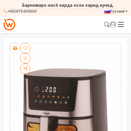
Барномаро насб карда осон харид кунед.
+992970400500
Русский