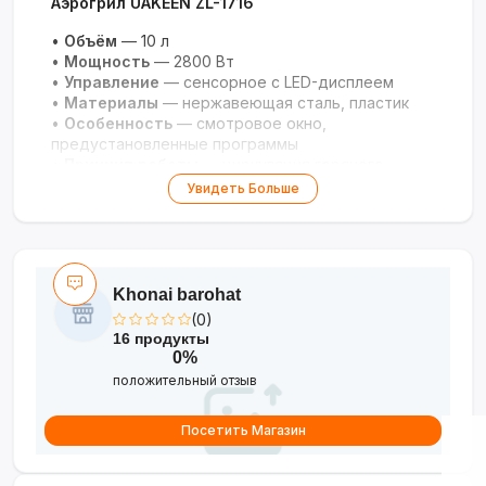
Аэрогрил UAKEEN ZL-1716
•
Объём
— 10 л
•
Мощность
— 2800 Вт
•
Управление
— сенсорное с LED-дисплеем
•
Материалы
— нержавеющая сталь, пластик
•
Особенность
— смотровое окно,
предустановленные программы
•
Принцип работы
— циркуляция горячего
воздуха
Увидеть Больше
Khonai barohat
(0)
16 продукты
0%
положительный отзыв
Посетить Магазин