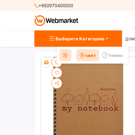
+992970400500
Выберите Категорию
ДОМ
свет
темно