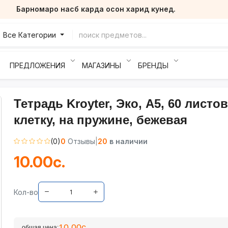
Барномаро насб карда осон харид кунед.
Все Категории
ПРЕДЛОЖЕНИЯ
МАГАЗИНЫ
БРЕНДЫ
Тетрадь Kroyter, Эко, А5, 60 листов
клетку, на пружине, бежевая
(0)
0
Отзывы
|
20
в наличии
10.00с.
Кол-во
10.00с.
общая цена: