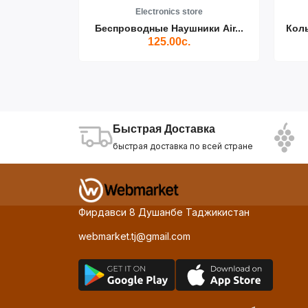
re
Electronics store
ики Air...
Беспроводные Наушники Air...
Кол
125.00с.
Быстрая Доставка
быстрая доставка по всей стране
Фирдавси 8 Душанбе Таджикистан
webmarket.tj@gmail.com