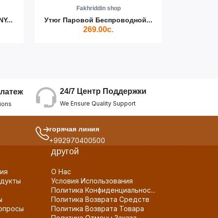
Fakhriddin shop
F
Y...
Утюг Паровой Беспроводной...
Пылесос D
269.00с.
24/7 Центр Поддержки
латеж
We Ensure Quality Support
ions
горячая линия
+992970400500
другой
ия
О Нас
дукты
Условия Использования
Политика Конфиденциальнос...
ы
Политика Возврата Средств
опросы
Политика Возврата Товара
Политика Отмены Заказа