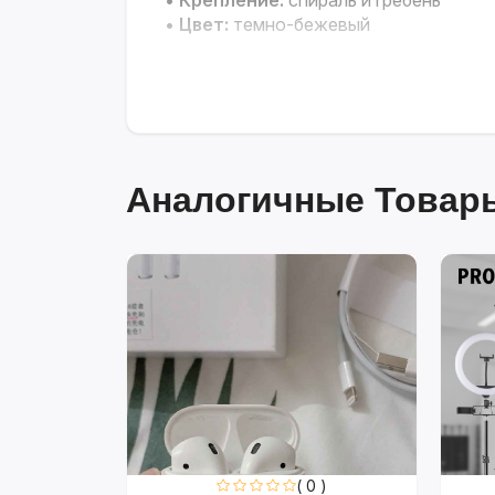
•
Крепление:
спираль и гребень
•
Цвет:
темно-бежевый
Аналогичные Товары
0 )
( 0 )