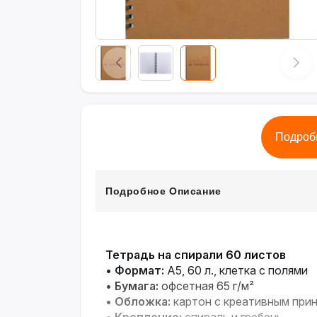
Подроб
Подробное Описание
Тетрадь на спирали 60 листов
•
Формат:
А5, 60 л., клетка с полями
•
Бумага:
офсетная 65 г/м²
•
Обложка:
картон с креативным при