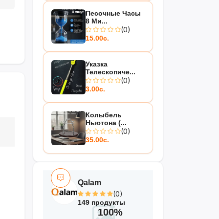
Песочные Часы
8 Ми...
(0)
15.00с.
Указка
Телескопиче...
(0)
3.00с.
Колыбель
Ньютона (...
(0)
35.00с.
Qalam
(0)
149 продукты
100%