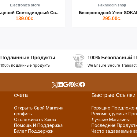
Electronics store
Fakhriddin shop
ьцевой Светодиодный Св...
Беспроводной Утюг SOKAN
139.00с.
295.00с.
Подлинные Продукты
100% Безопасный П
100% подлинные продукты
We Ensure Secure Transact
счета
Быстрые Ссылки
Открыть Свой Магазин
Горящие Предложен
профиль
Рекомендуемые Про
Отслеживать Заказ
Лучшие Магазины
Помощь И Поддержка
Последние Продукт
Билет Поддержки
Часто задаваемые в