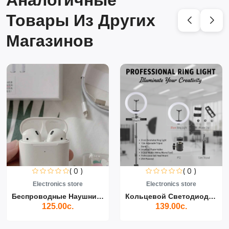
Аналогичные
Товары Из Других
Магазинов
( 0 )
( 0 )
Electronics store
Electronics store
Беспроводные Наушники Air...
Кольцевой Светодиодный Св...
125.00с.
139.00с.