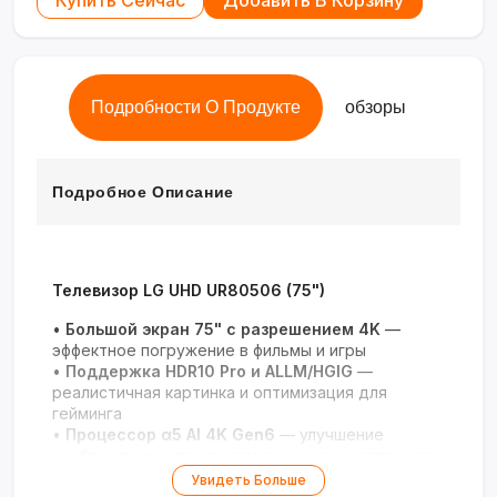
Купить Сейчас
Добавить В Корзину
Подробности О Продукте
обзоры
Подробное Описание
Телевизор LG UHD UR80506 (75")
•
Большой экран 75" с разрешением 4K
—
эффектное погружение в фильмы и игры
•
Поддержка HDR10 Pro и ALLM/HGIG
—
реалистичная картинка и оптимизация для
гейминга
•
Процессор α5 AI 4K Gen6
— улучшение
изображения и звука с помощью искусственного
интеллекта
Увидеть Больше