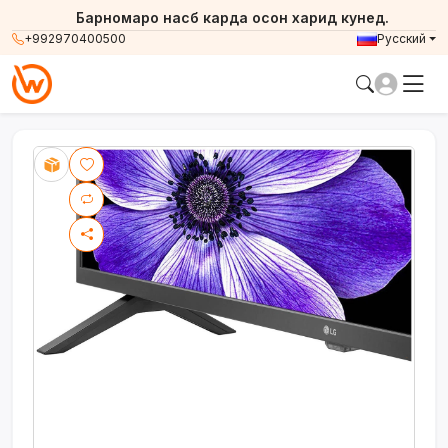
Барномаро насб карда осон харид кунед.
+992970400500
Русский