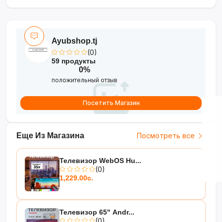
•
Операционная система webOS 23 с ThinQ
AI
— умное управление и доступ к приложениям
•
Яркая и сочная цветопередача
— как на
примере с цветными «карандашами»
Ayubshop.tj
(0)
59 продукты
0%
положительный отзыв
Посетить Магазин
Еще Из Магазина
Посмотреть все
Телевизор WebOS Hu...
(0)
1,229.00с.
Телевизор 65" Andr...
(0)