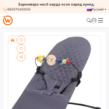
Барномаро насб карда осон харид кунед.
+992970400500
Русский