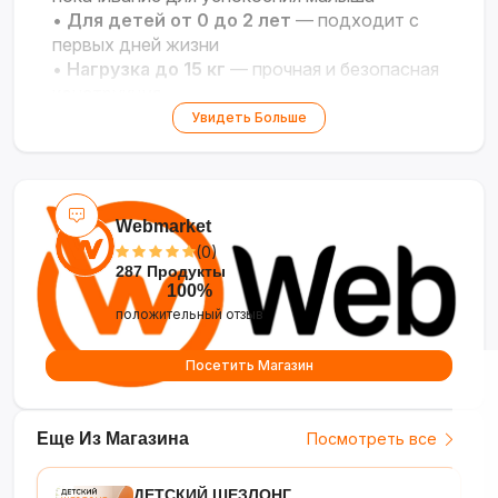
•
Для детей от 0 до 2 лет
— подходит с
первых дней жизни
•
Нагрузка до 15 кг
— прочная и безопасная
конструкция
•
Универсальный дизайн
— подходит для
Увидеть Больше
мальчиков и девочек
•
Компактность и мобильность
— можно
переносить по дому
Webmarket
(0)
287 Продукты
100%
положительный отзыв
Посетить Магазин
Еще Из Магазина
Посмотреть все
ДЕТСКИЙ ШЕЗЛОНГ