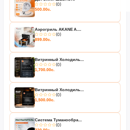
(0)
500.00с.
Аэрогриль AKANE A....
(0)
899.00с.
Витринный Холодиль...
(0)
1,700.00с.
Витринный Холодиль...
(0)
1,500.00с.
Система Туманообра...
(0)
220.00с.