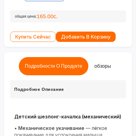
165.00с.
общая цена:
Купить Сейчас
Добавить В Корзину
Подробности О Продукте
обзоры
Подробное Описание
Детский шезлонг-качалка (механический)
•
Механическое укачивание
— лёгкое
покачивание для успокоения малыша