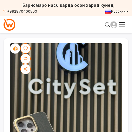
Барномаро насб карда осон харид кунед.
+992970400500
Русский