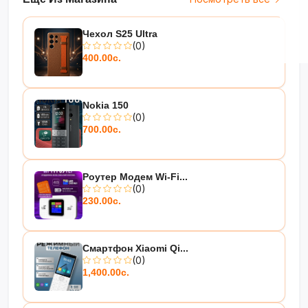
Чехол S25 Ultra
(0)
400.00с.
Nokia 150
(0)
700.00с.
Роутер Модем Wi-Fi...
(0)
230.00с.
Смартфон Xiaomi Qi...
(0)
1,400.00с.