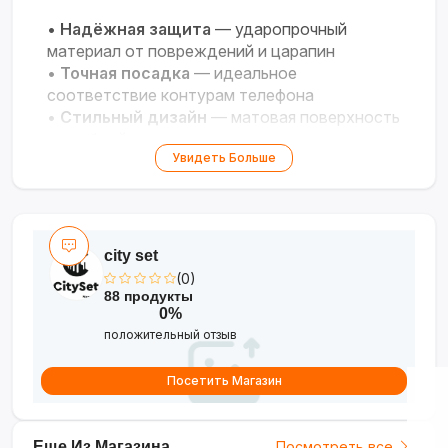
•
Надёжная защита
— ударопрочный
материал от повреждений и царапин
•
Точная посадка
— идеальное
соответствие контурам телефона
•
Стильный дизайн
— матовая поверхность
и удобный хват
Увидеть Больше
•
Полный доступ
— точные вырезы для
кнопок и разъёмов
city set
(0)
88 продукты
0%
положительный отзыв
Посетить Магазин
Еще Из Магазина
Посмотреть все