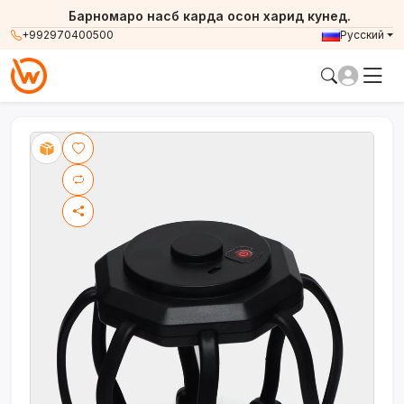
Барномаро насб карда осон харид кунед.
+992970400500
Русский