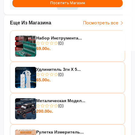
Посетить Магазин
Еще Из Магазина
Посмотреть все
Набор Инструмента...
(0)
69.00с.
Удлинитель 3гн Х 5...
(0)
65.00с.
Металическая Модел...
(0)
200.00с.
Рулетка Измеритель...