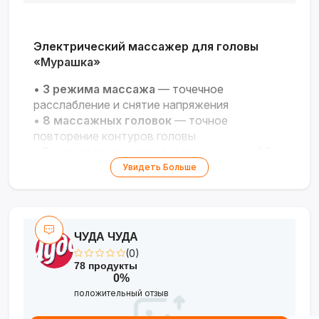
Электрический массажер для головы
«Мурашка»
•
3 режима массажа
— точечное
расслабление и снятие напряжения
•
8 массажных головок
— точное
повторение контуров головы
•
Беспроводное использование
— до 2,5
часов работы
Увидеть Больше
•
Быстрая зарядка
— полный заряд за 1 час
•
Лёгкий и компактный
— вес 160 г, удобно
брать с собой
ЧУДА ЧУДА
(0)
78 продукты
0%
положительный отзыв