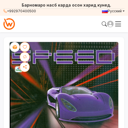
Барномаро насб карда осон харид кунед.
+992970400500
Русский