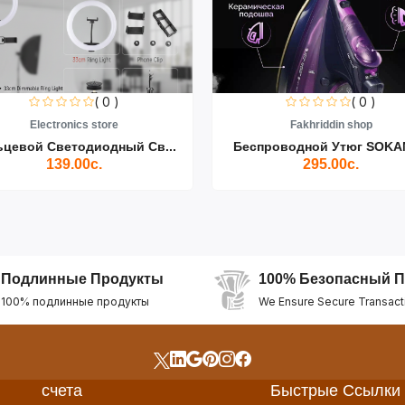
( 0 )
( 0 )
Electronics store
Fakhriddin shop
ьцевой Светодиодный Св...
Беспроводной Утюг SOKAN
139.00с.
295.00с.
Подлинные Продукты
100% Безопасный П
100% подлинные продукты
We Ensure Secure Transact
счета
Быстрые Ссылки