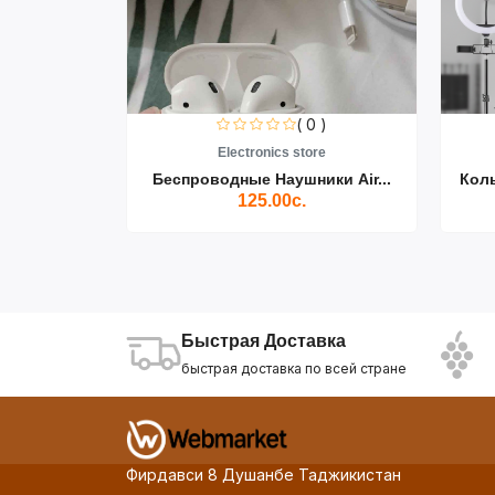
0 )
( 0 )
re
Electronics store
ики Air...
Беспроводные Наушники Air...
Кол
125.00с.
Быстрая Доставка
быстрая доставка по всей стране
Фирдавси 8 Душанбе Таджикистан