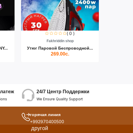
( 0 )
Fakhriddin shop
F
Y...
Утюг Паровой Беспроводной...
Пылесос D
269.00с.
24/7 Центр Поддержки
латеж
We Ensure Quality Support
ions
горячая линия
+992970400500
другой