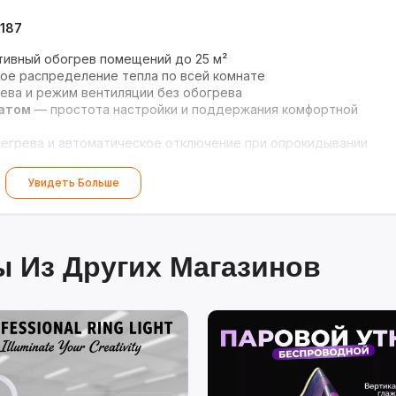
1187
ивный обогрев помещений до 25 м²
е распределение тепла по всей комнате
ева и режим вентиляции без обогрева
татом
— простота настройки и поддержания комфортной
егрева и автоматическое отключение при опрокидывании
Увидеть Больше
 Из Других Магазинов