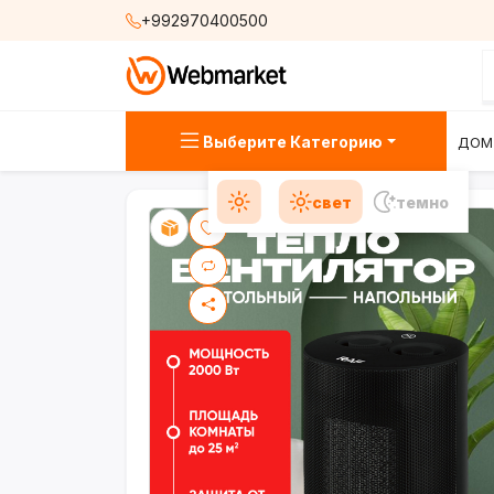
+992970400500
Выберите Категорию
ДОМ
свет
темно