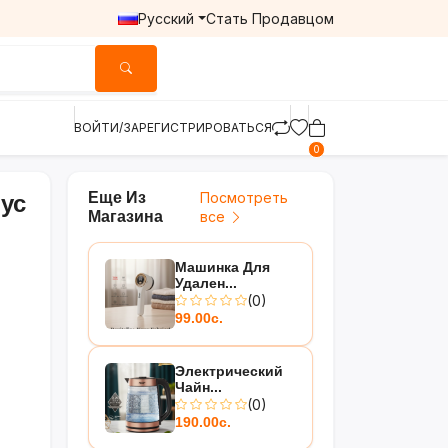
Русский
Стать Продавцом
ВОЙТИ/ЗАРЕГИСТРИРОВАТЬСЯ
0
Еще Из
Посмотреть
ус
Магазина
все
Машинка Для
Удален...
(0)
99.00с.
Электрический
Чайн...
(0)
190.00с.