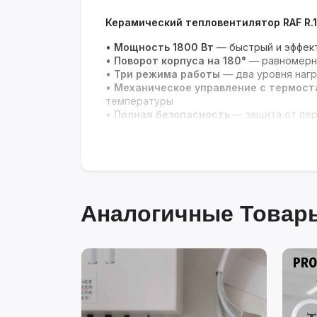
Керамический тепловентилятор RAF R.
•
Мощность 1800 Вт
— быстрый и эффект
•
Поворот корпуса на 180°
— равномерно
•
Три режима работы
— два уровня нагр
•
Механическое управление с термос
температуры
•
Полная безопасность
— защита от пер
Аналогичные Товары