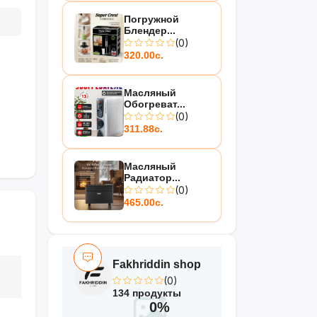
Погружной
Блендер...
(0)
320.00с.
Масляный
Обогреват...
(0)
311.88с.
Масляный
Радиатор...
(0)
465.00с.
Fakhriddin shop
(0)
134 продукты
0%