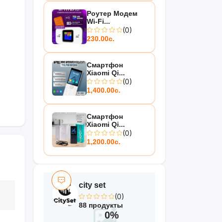
Роутер Модем
Wi-Fi...
(0)
230.00с.
Смартфон
Xiaomi Qi...
(0)
1,400.00с.
Смартфон
Xiaomi Qi...
(0)
1,200.00с.
city set
(0)
88 продукты
0%