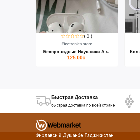
0 )
( 0 )
re
Electronics store
ики Air...
Беспроводные Наушники Air...
Кол
125.00с.
Быстрая Доставка
быстрая доставка по всей стране
Фирдавси 8 Душанбе Таджикистан