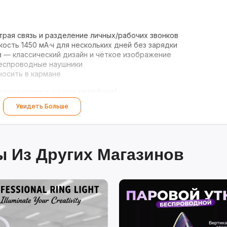
рая связь и разделение личных/рабочих звонков
ость 1450 мА·ч для нескольких дней без зарядки
м
— классический дизайн и чёткое изображение
еспроводные наушники
осить в кармане
технологии в одном телефоне!
Увидеть Больше
 Из Других Магазинов