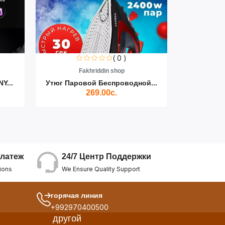
( 0 )
Fakhriddin shop
F
Y...
Утюг Паровой Беспроводной...
Пылесос D
269.00с.
24/7 Центр Поддержки
латеж
We Ensure Quality Support
ions
горячая линия
+992970400500
другой