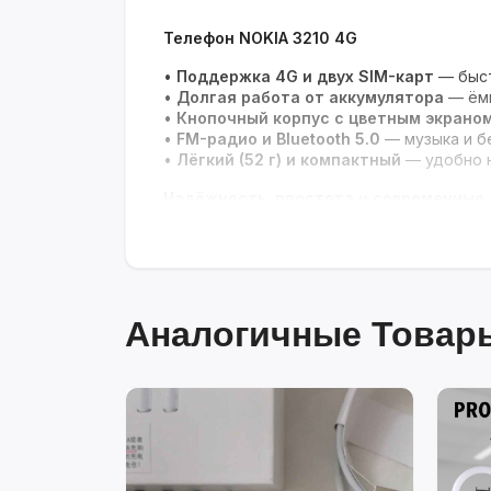
Телефон NOKIA 3210 4G
•
Поддержка 4G и двух SIM-карт
— быст
•
Долгая работа от аккумулятора
— ёмк
•
Кнопочный корпус с цветным экрано
•
FM-радио и Bluetooth 5.0
— музыка и б
•
Лёгкий (52 г) и компактный
— удобно н
Надёжность, простота и современные 
Аналогичные Товары