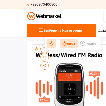
+992970400500
Выберите Категорию
ДОМ
свет
темно