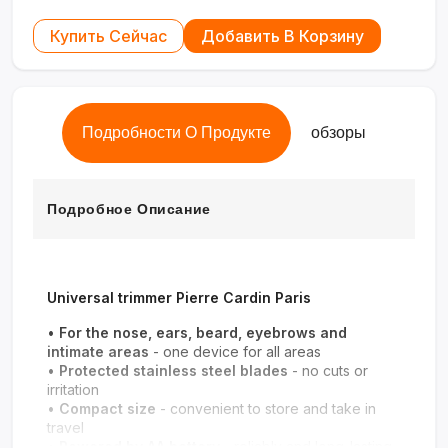
Купить Сейчас
Добавить В Корзину
Подробности О Продукте
обзоры
Подробное Описание
Universal trimmer Pierre Cardin Paris
•
For the nose, ears, beard, eyebrows and
intimate areas
- one device for all areas
•
Protected stainless steel blades
- no cuts or
irritation
•
Compact size
- convenient to store and take in
travel
•
Powered by AA battery
- reliably and long-lasting