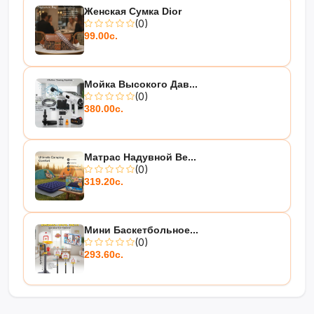
Женская Сумка Dior
(0)
99.00с.
Мойка Высокого Дав...
(0)
380.00с.
Матрас Надувной Be...
(0)
319.20с.
Мини Баскетбольное...
(0)
293.60с.