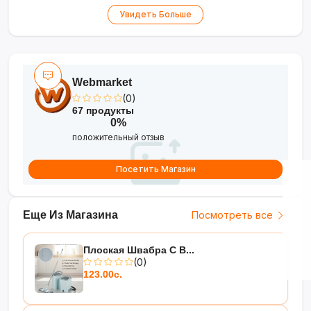
charge
Увидеть Больше
•
Universal attachments
- precise and neat
trimming
Careful care without unnecessary hassle!
Webmarket
(0)
67 продукты
0%
положительный отзыв
Посетить Магазин
Еще Из Магазина
Посмотреть все
Плоская Швабра С В...
(0)
123.00с.