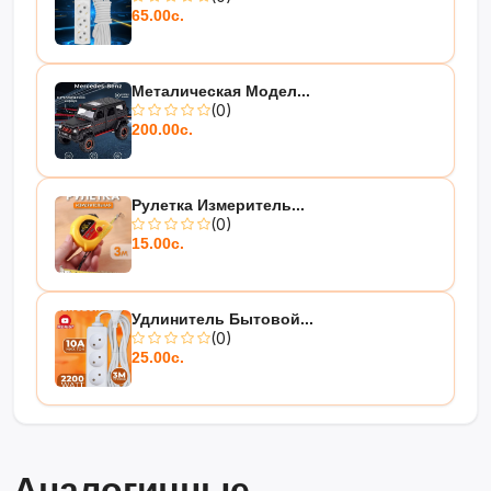
65.00с.
Металическая Модел...
(0)
200.00с.
Рулетка Измеритель...
(0)
15.00с.
Удлинитель Бытовой...
(0)
25.00с.
Аналогичные