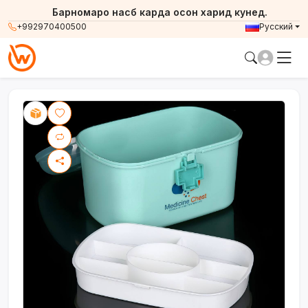
Барномаро насб карда осон харид кунед.
+992970400500
Русский