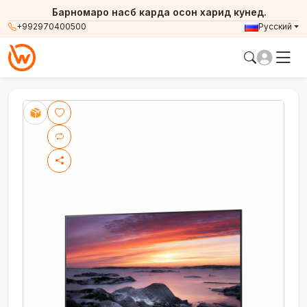
Барномаро насб карда осон харид кунед.
+992970400500
Русский