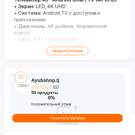
•
Экран:
LED, 4K UHD
•
Система:
Android TV с доступом к
приложениям
•
Диагональ:
46 дюймов, безрамочный
корпус
•
Цена:
1585 с (акционная)
Универсальная модель с гибкой
Увидеть Больше
операционной системой для ежедневного
использования.
Ayubshop.tj
(0)
59 продукты
0%
положительный отзыв
Посетить Магазин