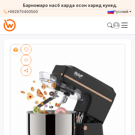
Барномаро насб карда осон харид кунед.
+992970400500
Русский