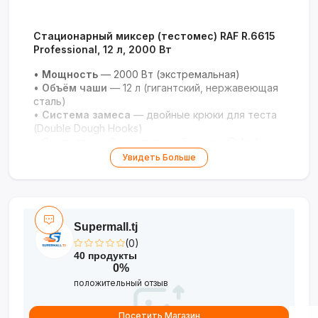
Стационарный миксер (тестомес) RAF R.6615
Professional, 12 л, 2000 Вт
•
Мощность
— 2000 Вт (экстремальная)
•
Объём чаши
— 12 л (гигантский, нержавеющая
сталь)
•
Система замеса
— двойные крюки для теста
(Double Dough Hooks)
•
Скорости
— 6 + импульсный режим (Pulse)
•
Комплектация
— венчик, лопатка для
Увидеть Больше
смешивания
•
Защита
— крышка от брызг (Anti-splash)
•
Дизайн
— чёрный с медными акцентами
Профессиональная мощность для больших
Supermall.tj
объёмов: идеальное тесто и кремы за
(0)
считанные минуты!
40 продукты
0%
положительный отзыв
Посетить Магазин