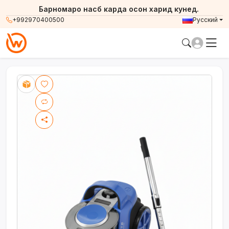
Барномаро насб карда осон харид кунед.
+992970400500
Русский