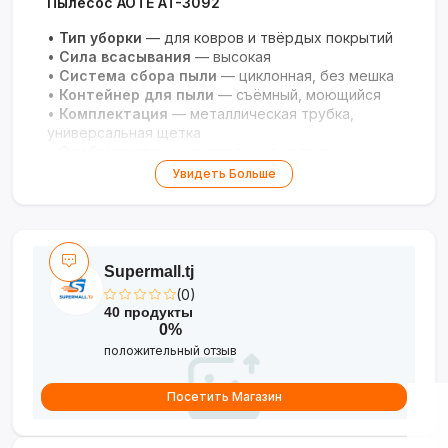
Пылесос AOTE AT-3092
•
Тип уборки
— для ковров и твёрдых покрытий
•
Сила всасывания
— высокая
•
Система сбора пыли
— циклонная, без мешка
•
Контейнер для пыли
— съёмный, моющийся
•
Комплектация
— металлическая трубка,
универсальная щетка
•
Особенности
— маневренные колеса,
эргономичная ручка
Увидеть Больше
•
Гарантия
— 25 месяцев
Надёжный помощник для безупречной
чистоты в вашем доме!
Supermall.tj
(0)
40 продукты
0%
положительный отзыв
Посетить Магазин