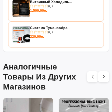
Витринный Холодиль...
(0)
1,500.00с.
Система Туманообра...
(0)
220.00с.
Аналогичные
Товары Из Других
Магазинов