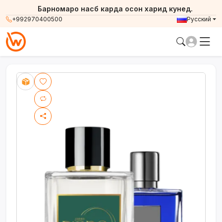
Барномаро насб карда осон харид кунед.
+992970400500
Русский