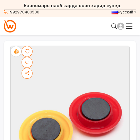
Барномаро насб карда осон харид кунед.
+992970400500
Русский