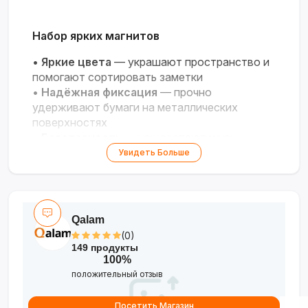
Набор ярких магнитов
•
Яркие цвета
— украшают пространство и
помогают сортировать заметки
•
Надёжная фиксация
— прочно
удерживают бумаги на металлических
поверхностях
•
Безопасность
— не царапают и не
оставляют следов
Увидеть Больше
•
Универсальность
— для досок,
холодильников, офисных шкафов
Qalam
(0)
149 продукты
100%
положительный отзыв
Посетить Магазин