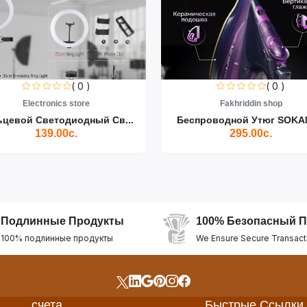
( 0 )
( 0 )
Electronics store
Fakhriddin shop
ьцевой Светодиодный Св...
Беспроводной Утюг SOKAN
139.00с.
295.00с.
Подлинные Продукты
100% Безопасный П
100% подлинные продукты
We Ensure Secure Transact
счета
Быстрые Ссылки