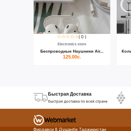
0 )
( 0 )
re
Electronics store
ики Air...
Беспроводные Наушники Air...
Кол
125.00с.
Быстрая Доставка
быстрая доставка по всей стране
Фирдавси 8 Душанбе Таджикистан