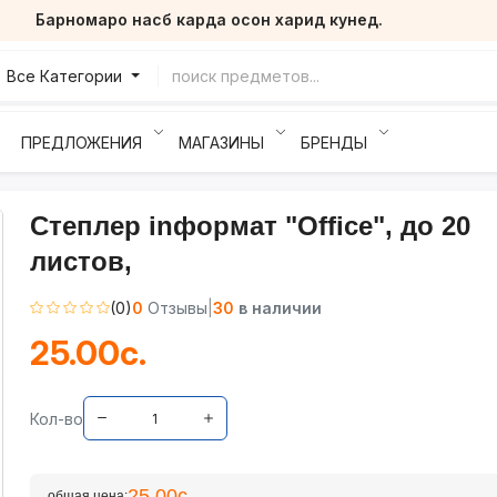
Барномаро насб карда осон харид кунед.
Все Категории
ПРЕДЛОЖЕНИЯ
МАГАЗИНЫ
БРЕНДЫ
Степлер inформат "Office", до 20
листов,
(0)
0
Отзывы
|
30
в наличии
25.00с.
Кол-во
25.00с.
общая цена: