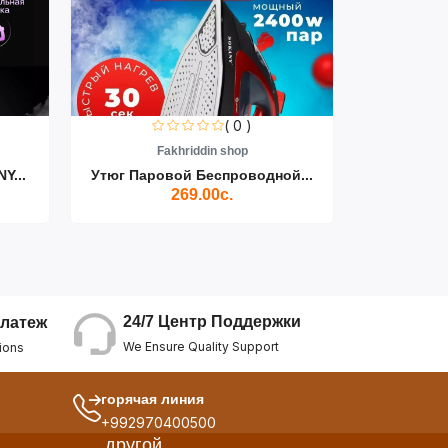
( 0 )
Fakhriddin shop
F
Y...
Утюг Паровой Беспроводной...
Пылесос D
269.00с.
24/7 Центр Поддержки
латеж
We Ensure Quality Support
ions
горячая линия
+992970400500
другой