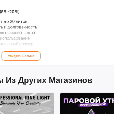
SBI-20Bl)
т до 20 литов
ь и долговечность
ля офисных задач
использование
омпактный размер
Увидеть Больше
 Из Других Магазинов