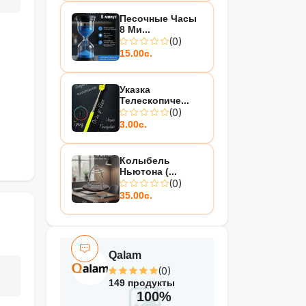
Песочные Часы
8 Ми...
(0)
15.00с.
Указка
Телескопиче...
(0)
3.00с.
Колыбель
Ньютона (...
(0)
35.00с.
Qalam
(0)
149 продукты
100%