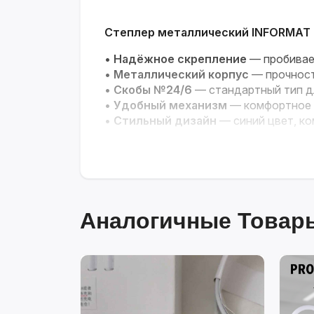
Степлер металлический INFORMAT (
•
Надёжное скрепление
— пробивае
•
Металлический корпус
— прочност
•
Скобы №24/6
— стандартный тип д
•
Удобный механизм
— комфортное 
•
Стильный дизайн
— синий цвет, к
Аналогичные Товары