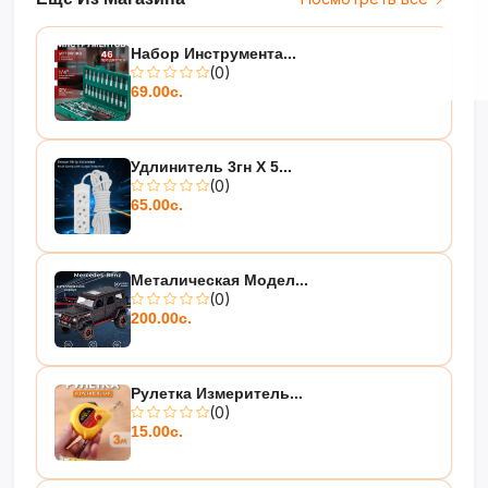
Набор Инструмента...
(0)
69.00с.
Удлинитель 3гн Х 5...
(0)
65.00с.
Металическая Модел...
(0)
200.00с.
Рулетка Измеритель...
(0)
15.00с.