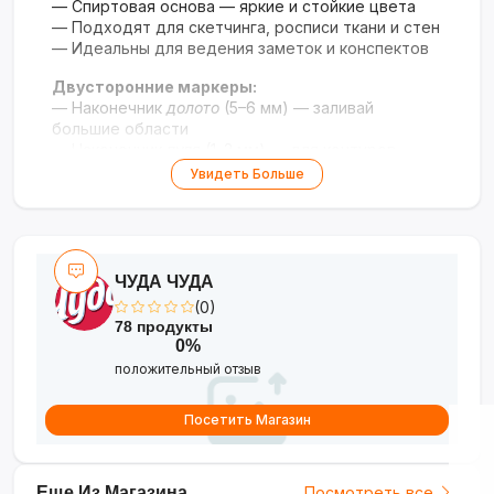
— Спиртовая основа — яркие и стойкие цвета
— Подходят для скетчинга, росписи ткани и стен
— Идеальны для ведения заметок и конспектов
Двусторонние маркеры:
— Наконечник
долото
(5–6 мм) — заливай
большие области
— Наконечник
пуля
(1–2 мм) — для контуров,
бликов и деталей
Увидеть Больше
Безопасны для всех:
— Подходят детям и взрослым
— Устойчивы к влаге — не размажутся от воды
ЧУДА ЧУДА
Удобство и порядок:
(0)
— Все маркеры в удобном кейсе-чемодане
78 продукты
— Замочек и ручка — удобно брать в школу или в
0%
дорогу
положительный отзыв
Идеально подойдут:
— Художникам
Посетить Магазин
— Иллюстраторам
— Дизайнерам
— Учащимся и любителям рисовать
Еще Из Магазина
Посмотреть все