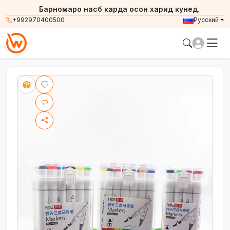
Барномаро насб карда осон харид кунед.
+992970400500
Русский