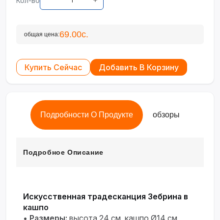
Кол-во
69.00с.
общая цена:
Купить Сейчас
Добавить В Корзину
Подробности О Продукте
обзоры
Подробное Описание
Искусственная традесканция Зебрина в
кашпо
•
Размеры:
высота 24 см, кашпо Ø14 см