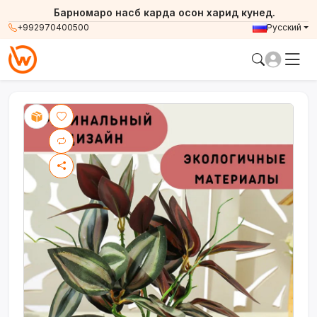
Барномаро насб карда осон харид кунед.
+992970400500
Русский