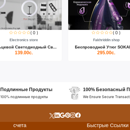
( 0 )
( 0 )
Electronics store
Fakhriddin shop
ьцевой Светодиодный Св...
Беспроводной Утюг SOKAN
139.00с.
295.00с.
Подлинные Продукты
100% Безопасный П
100% подлинные продукты
We Ensure Secure Transact
счета
Быстрые Ссылки