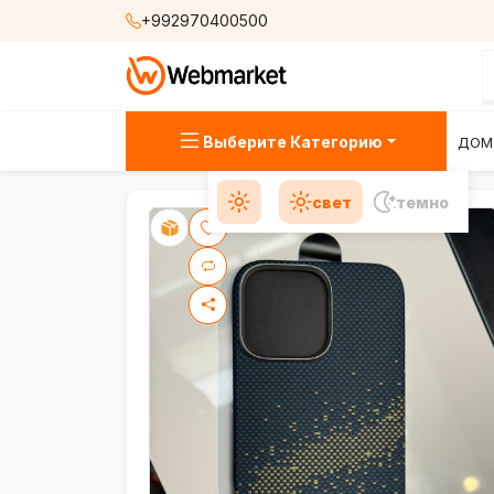
+992970400500
Выберите Категорию
ДОМ
свет
темно