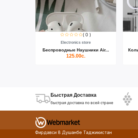
0 )
( 0 )
re
Electronics store
ики Air...
Беспроводные Наушники Air...
Кол
125.00с.
Быстрая Доставка
быстрая доставка по всей стране
Фирдавси 8 Душанбе Таджикистан