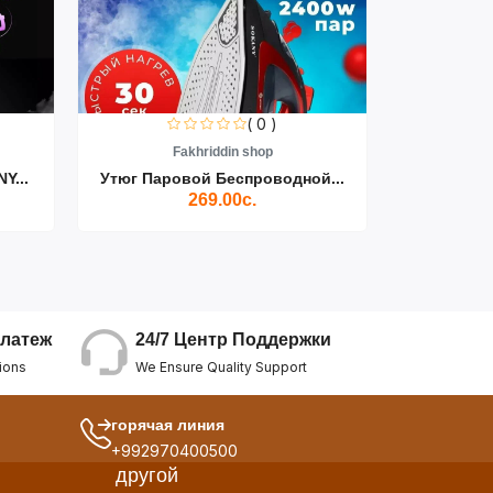
( 0 )
Fakhriddin shop
F
Y...
Утюг Паровой Беспроводной...
Пылесос D
269.00с.
24/7 Центр Поддержки
латеж
We Ensure Quality Support
ions
горячая линия
+992970400500
другой