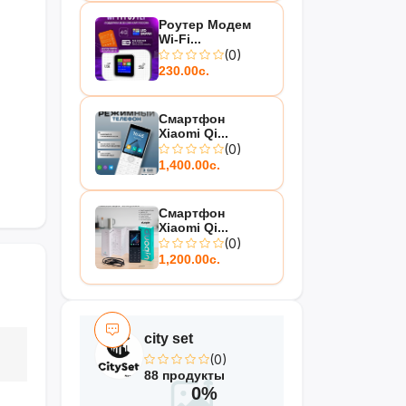
Роутер Модем
Wi-Fi...
(0)
230.00с.
Смартфон
Xiaomi Qi...
(0)
1,400.00с.
Смартфон
Xiaomi Qi...
(0)
1,200.00с.
city set
(0)
88 продукты
0%