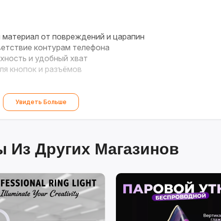
материал от повреждений и царапин
етствие контурам телефона
хность и удобный хват
ля кнопок и разъёмов
Увидеть Больше
 Из Других Магазинов