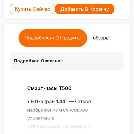
Купить Сейчас
Добавить В Корзину
Подробности О Продукте
обзоры
Подробное Описание
Смарт-часы T500
•
HD-экран 1.44"
— чёткое
изображение и сенсорное
управление
•
Мониторинг здоровья
—