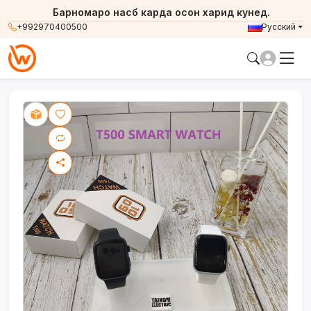
Барномаро насб карда осон харид кунед.
+992970400500
Русский