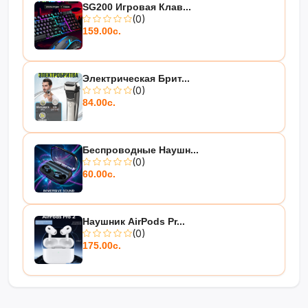
SG200 Игровая Клав...
(0)
159.00с.
Электрическая Брит...
(0)
84.00с.
Беспроводные Наушн...
(0)
60.00с.
Наушник AirPods Pr...
(0)
175.00с.