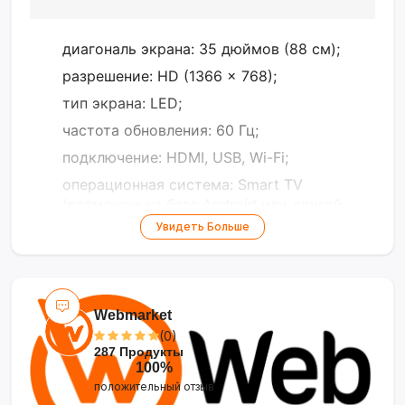
диагональ экрана: 35 дюймов (88 см);
разрешение: HD (1366 x 768);
тип экрана: LED;
частота обновления: 60 Гц;
подключение: HDMI, USB, Wi-Fi;
операционная система: Smart TV
(возможно на базе Android или другой
платформы);
Увидеть Больше
поддержка приложений: Netflix, YouTube
и другие популярные стриминговые
сервисы;
Webmarket
аудио: встроенные динамики, мощность
(0)
10–20 Вт;
287 Продукты
размеры: 80 см (ширина) x 50 см
100%
(высота) x 8 см (глубина) без подставки.
положительный отзыв