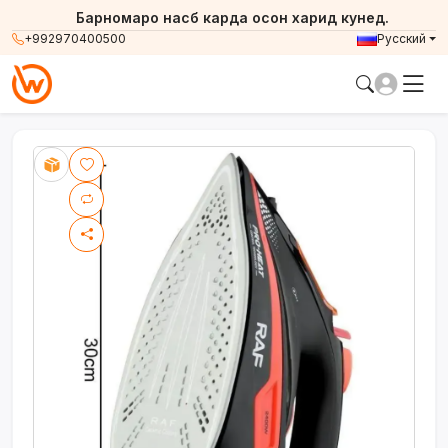
Барномаро насб карда осон харид кунед.
+992970400500
Русский