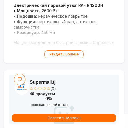
Электрический паровой утюг RAF R.1200H
•
Мощность:
2600 Вт
•
Подошва:
керамическое покрытие
•
Функции:
вертикальный пар, антикапля,
самоочистка
•
Резервуар:
450 мл
Мощная модель для быстрой глажки с бережным
уходом за любыми тканями.
Увидеть Больше
Supermall.tj
(0)
40 продукты
0%
положительный отзыв
Посетить Магазин