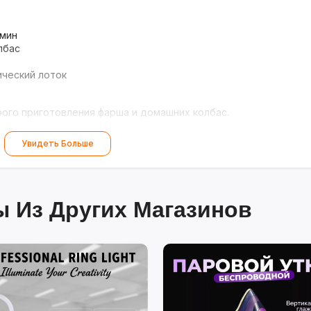
/мин
лбас
ческий лоток
ого приготовления фарша и домашних колбас.
Увидеть Больше
 Из Других Магазинов