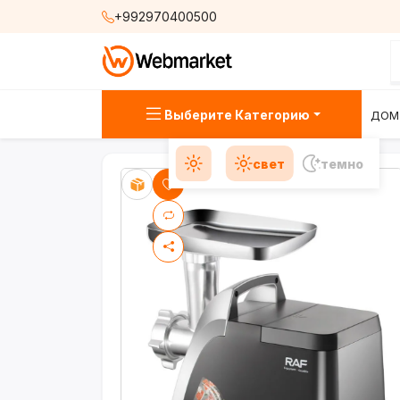
+992970400500
Выберите Категорию
ДОМ
свет
темно