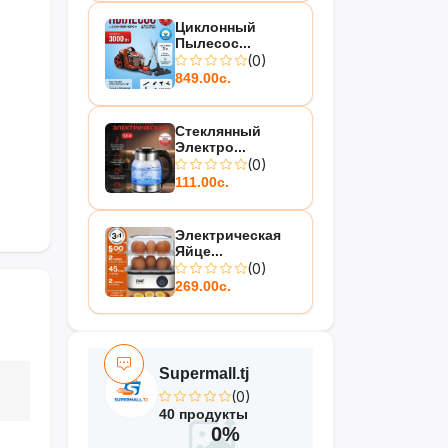
Циклонный
Пылесос...
(0)
849.00с.
Стеклянный
Электро...
(0)
111.00с.
Электрическая
Яйце...
(0)
269.00с.
Supermall.tj
(0)
40 продукты
0%