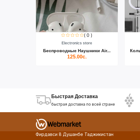
0 )
( 0 )
re
Electronics store
ики Air...
Беспроводные Наушники Air...
Кол
125.00с.
Быстрая Доставка
быстрая доставка по всей стране
Фирдавси 8 Душанбе Таджикистан