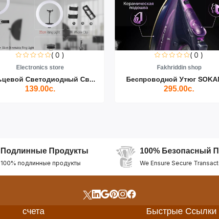
( 0 )
( 0 )
Electronics store
Fakhriddin shop
ьцевой Светодиодный Св...
Беспроводной Утюг SOKAN
139.00с.
295.00с.
Подлинные Продукты
100% Безопасный П
100% подлинные продукты
We Ensure Secure Transact
счета
Быстрые Ссылки