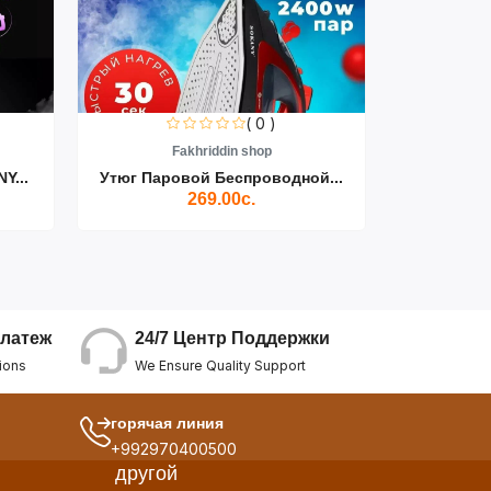
( 0 )
Fakhriddin shop
F
Y...
Утюг Паровой Беспроводной...
Пылесос D
269.00с.
24/7 Центр Поддержки
латеж
We Ensure Quality Support
ions
горячая линия
+992970400500
другой