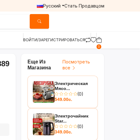
Русский
Стать Продавцом
ВОЙТИ/ЗАРЕГИСТРИРОВАТЬСЯ
0
Еще Из
Посмотреть
389
Магазина
все
Электрическая
Мясо...
(0)
549.00с.
Электрочайник
Star...
(0)
349.00с.