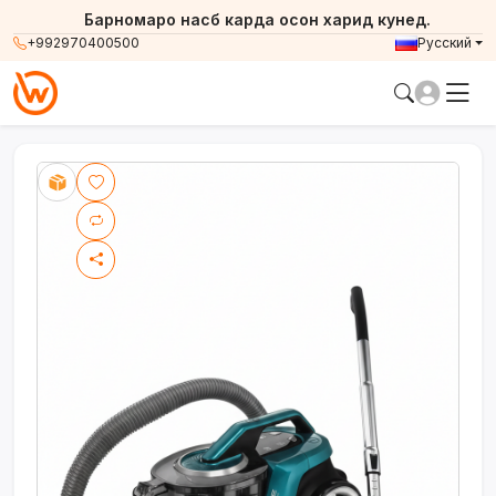
Барномаро насб карда осон харид кунед.
+992970400500
Русский