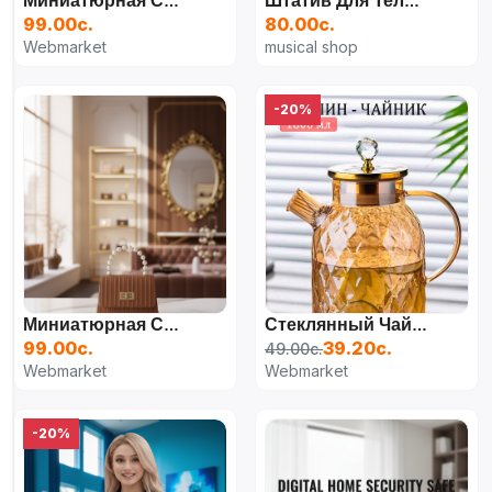
Миниатюрная Сумка Через Плечо Merut Style С Жемчужной Ручкой
Штатив Для Телефона Настольный
99.00с.
80.00с.
Webmarket
musical shop
-20%
Миниатюрная Сумка Через Плечо Merut Style С Жемчужной Ручкой
Стеклянный Чайник Relofy
99.00с.
39.20с.
49.00с.
Webmarket
Webmarket
-20%