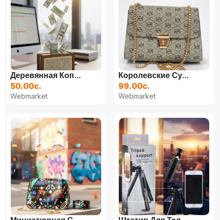
Деревянная Копилка "Накопи На Мечту"
Королевские Сумки Шармы
50.00с.
99.00с.
Webmarket
Webmarket