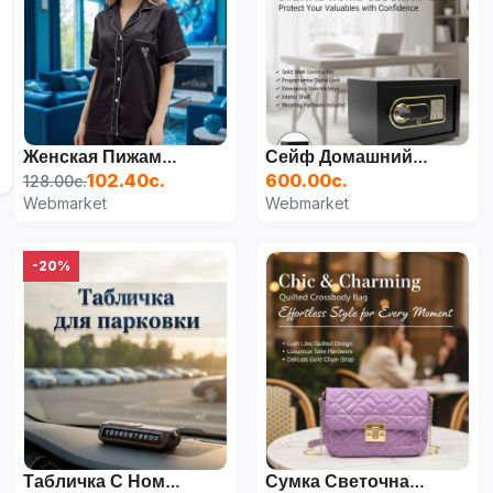
Женская Пижама С Шортами
Сейф Домашний С Электронным Замком
102.40с.
600.00с.
128.00с.
Webmarket
Webmarket
-20%
Табличка С Номером Телефона Для Временной Парковки Автомобиля, Табличка С Номером Для Остановки Парковки,
Сумка Светочная Искра