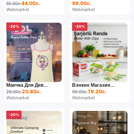
44.00с.
99.00с.
55.00с.
Webmarket
Webmarket
-20%
-20%
Маечка Для Девочки Хлопковая
Вэнкен Магазинная Терка
20.80с.
79.20с.
26.00с.
99.00с.
Webmarket
Webmarket
-20%