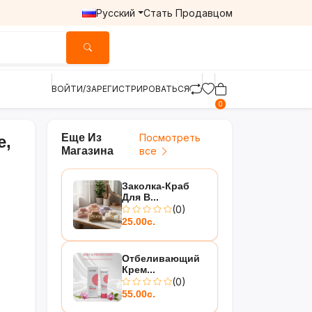
Русский
Стать Продавцом
ВОЙТИ/ЗАРЕГИСТРИРОВАТЬСЯ
0
Еще Из
Посмотреть
е,
Магазина
все
Заколка-Краб
Для В...
(0)
25.00с.
Отбеливающий
Крем...
(0)
55.00с.