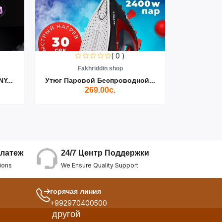
( 0 )
Fakhriddin shop
F
Y...
Утюг Паровой Беспроводной...
Пылесос D
269.00с.
24/7 Центр Поддержки
латеж
We Ensure Quality Support
ions
горячая линия
+992970400500
другой