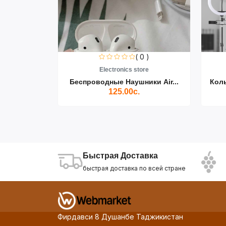
0 )
( 0 )
re
Electronics store
ики Air...
Беспроводные Наушники Air...
Кол
125.00с.
Быстрая Доставка
быстрая доставка по всей стране
Фирдавси 8 Душанбе Таджикистан