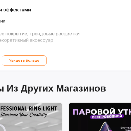
ми эффектами
тик
 покрытие, трендовые расцветки
екоративный аксессуар
Увидеть Больше
 Из Других Магазинов