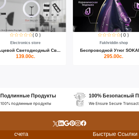
( 0 )
( 0 )
Electronics store
Fakhriddin shop
ьцевой Светодиодный Св...
Беспроводной Утюг SOKAN
139.00с.
295.00с.
Подлинные Продукты
100% Безопасный П
100% подлинные продукты
We Ensure Secure Transact
счета
Быстрые Ссылки