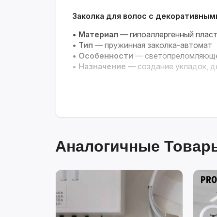
Заколка для волос с декоративны
•
Материал
— гипоаллергенный плас
•
Тип
— пружинная заколка-автомат
•
Особенности
— светопреломляющее
•
Назначение
— создание укладок, д
Аналогичные Товары