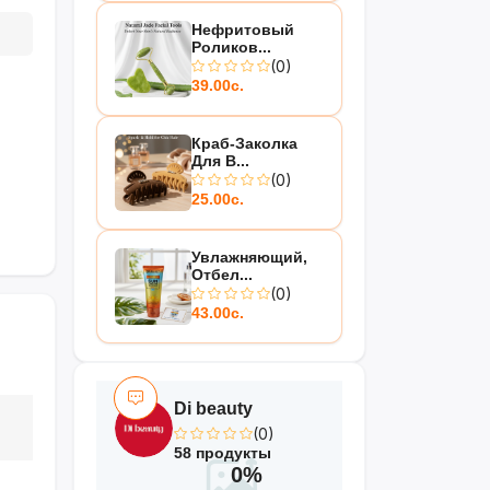
Нефритовый
Роликов...
(0)
39.00с.
Краб-Заколка
Для В...
(0)
25.00с.
Увлажняющий,
Отбел...
(0)
43.00с.
Di beauty
(0)
58 продукты
0%