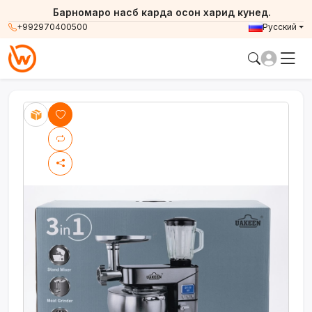
Барномаро насб карда осон харид кунед.
+992970400500
Русский