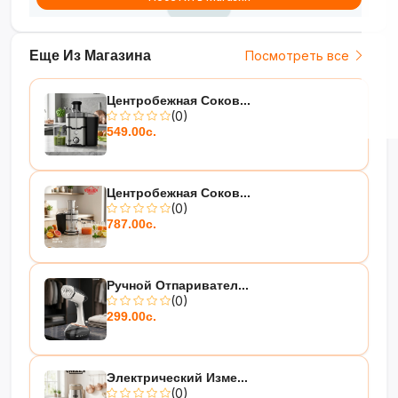
Еще Из Магазина
Посмотреть все
Центробежная Соков...
(0)
549.00с.
Центробежная Соков...
(0)
787.00с.
Ручной Отпаривател...
(0)
299.00с.
Электрический Изме...
(0)