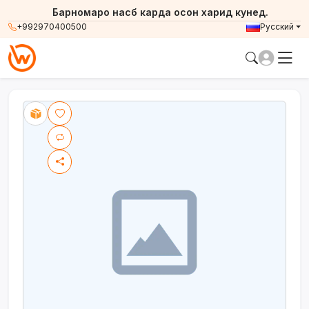
Барномаро насб карда осон харид кунед.
+992970400500
Русский