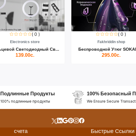
( 0 )
( 0 )
Electronics store
Fakhriddin shop
ьцевой Светодиодный Св...
Беспроводной Утюг SOKAN
139.00с.
295.00с.
Подлинные Продукты
100% Безопасный П
100% подлинные продукты
We Ensure Secure Transact
счета
Быстрые Ссылки