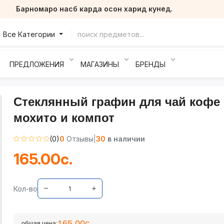
Барномаро насб карда осон харид кунед.
Все Категории
ПРЕДЛОЖЕНИЯ
МАГАЗИНЫ
БРЕНДЫ
Стеклянный графин для чай кофе
мохито и компот
(0)
0
Отзывы
|
30
в наличии
165.00с.
Кол-во
165.00с.
общая цена: