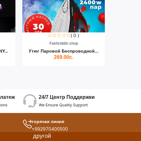
( 0 )
Fakhriddin shop
F
Y...
Утюг Паровой Беспроводной...
Пылесос D
269.00с.
24/7 Центр Поддержки
латеж
We Ensure Quality Support
ions
горячая линия
+992970400500
другой