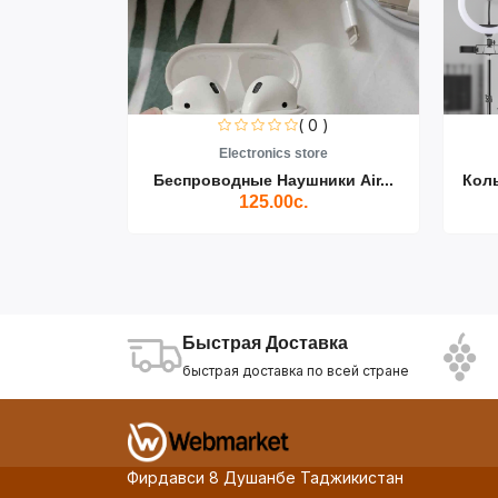
0 )
( 0 )
re
Electronics store
ики Air...
Беспроводные Наушники Air...
Кол
125.00с.
Быстрая Доставка
быстрая доставка по всей стране
Фирдавси 8 Душанбе Таджикистан