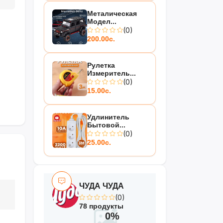
Металическая
Модел...
(0)
200.00с.
Рулетка
Измеритель...
(0)
15.00с.
Удлинитель
Бытовой...
(0)
25.00с.
ЧУДА ЧУДА
(0)
78 продукты
0%