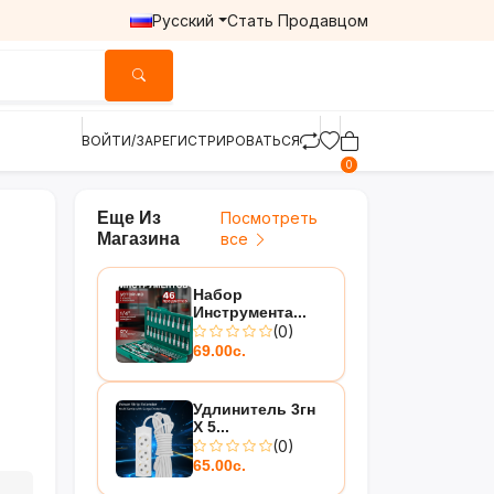
Русский
Стать Продавцом
ВОЙТИ/ЗАРЕГИСТРИРОВАТЬСЯ
0
Еще Из
Посмотреть
Магазина
все
Набор
Инструмента...
(0)
69.00с.
Удлинитель 3гн
Х 5...
(0)
65.00с.