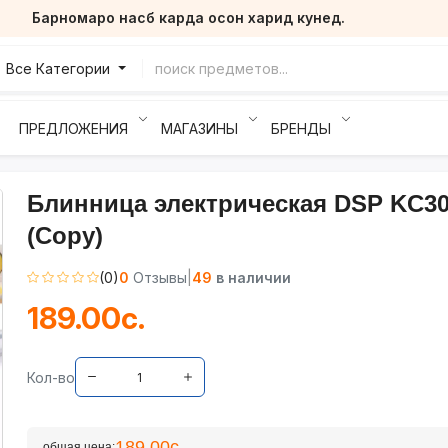
Барномаро насб карда осон харид кунед.
Все Категории
ПРЕДЛОЖЕНИЯ
МАГАЗИНЫ
БРЕНДЫ
Блинница электрическая DSP KC3
(Copy)
(0)
0
Отзывы
|
49
в наличии
189.00с.
Кол-во
189.00с.
общая цена: