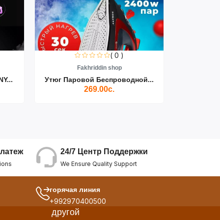
( 0 )
Fakhriddin shop
F
Y...
Утюг Паровой Беспроводной...
Пылесос D
269.00с.
24/7 Центр Поддержки
латеж
We Ensure Quality Support
ions
горячая линия
+992970400500
другой