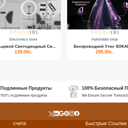
( 0 )
( 0 )
Electronics store
Fakhriddin shop
ьцевой Светодиодный Св...
Беспроводной Утюг SOKAN
139.00с.
295.00с.
Подлинные Продукты
100% Безопасный П
100% подлинные продукты
We Ensure Secure Transact
счета
Быстрые Ссылки