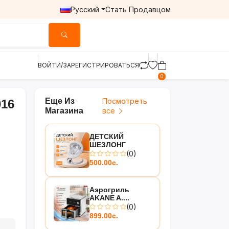
Русский
Стать Продавцом
ВОЙТИ/ЗАРЕГИСТРИРОВАТЬСЯ
0
Еще Из
Посмотреть
016
Магазина
все
ДЕТСКИЙ
ШЕЗЛОНГ
(0)
500.00с.
Аэрогриль
AKANE A....
(0)
899.00с.