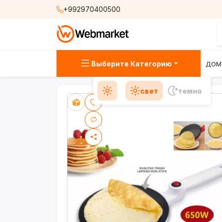
+992970400500
Выберите Категорию
ДОМ
свет
темно