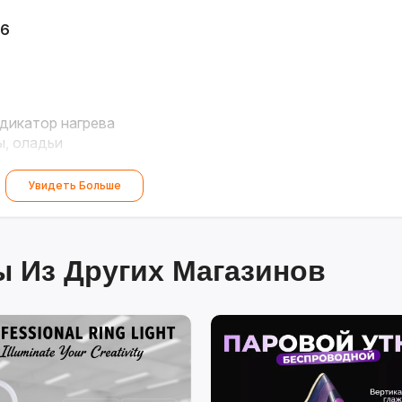
16
ндикатор нагрева
ы, оладьи
Увидеть Больше
 Из Других Магазинов