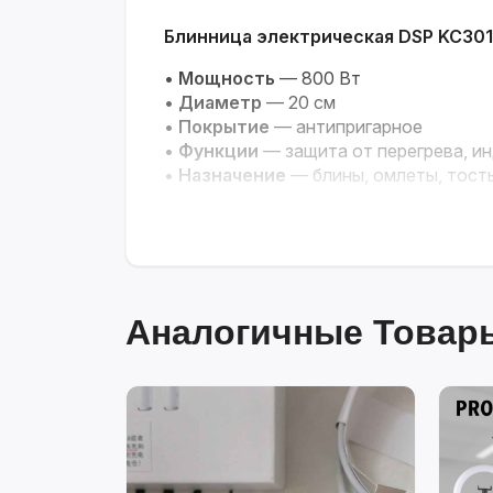
Блинница электрическая DSP KC30
•
Мощность
— 800 Вт
•
Диаметр
— 20 см
•
Покрытие
— антипригарное
•
Функции
— защита от перегрева, и
•
Назначение
— блины, омлеты, тост
Аналогичные Товары