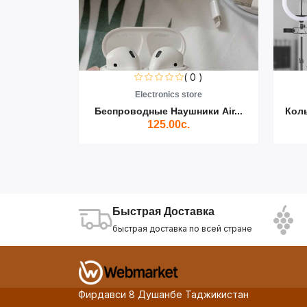
0 )
( 0 )
re
Electronics store
ики Air...
Беспроводные Наушники Air...
Кол
125.00с.
Быстрая Доставка
быстрая доставка по всей стране
Фирдавси 8 Душанбе Таджикистан