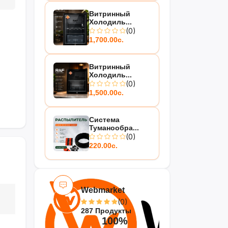
Витринный
Холодиль...
(0)
1,700.00с.
Витринный
Холодиль...
(0)
1,500.00с.
Система
Туманообра...
(0)
220.00с.
Webmarket
(0)
287 Продукты
100%