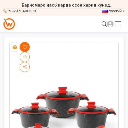
Барномаро насб карда осон харид кунед.
+992970400500
Русский