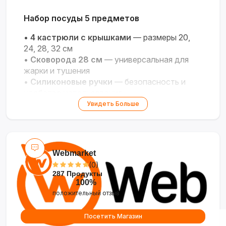
Набор посуды 5 предметов
•
4 кастрюли с крышками
— размеры 20,
24, 28, 32 см
•
Сковорода 28 см
— универсальная для
жарки и тушения
•
Силиконовые ручки
— безопасность и
удобство использования
•
Полный комплект
— всё необходимое
Увидеть Больше
для готовки
•
Прочные материалы
— долговечность и
равномерный нагрев
Webmarket
(0)
287 Продукты
100%
положительный отзыв
Посетить Магазин