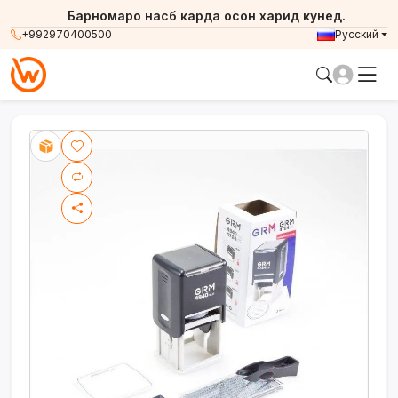
Барномаро насб карда осон харид кунед.
+992970400500
Русский