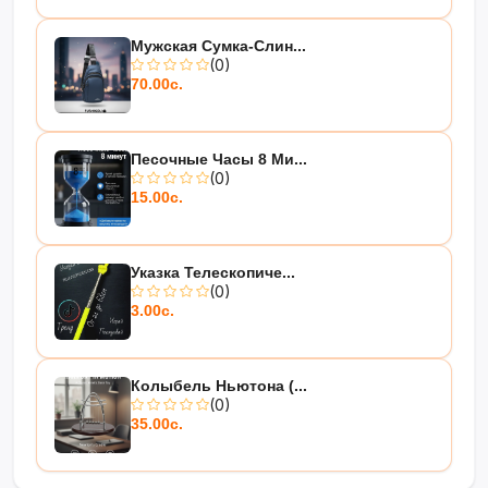
Мужская Сумка-Слин...
(0)
70.00с.
Песочные Часы 8 Ми...
(0)
15.00с.
Указка Телескопиче...
(0)
3.00с.
Колыбель Ньютона (...
(0)
35.00с.