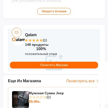
для документов и бланков
•
1,5 круга
— основной круг +
дополнительное поле для текста
Увидеть Больше
•
Комплектация
— 1 касса ECONOM +
пинцет для удобного набора
•
Сменная подушка
— возможность замены
чернильного элемента
Qalam
(0)
149 продукты
100%
положительный отзыв
Посетить Магазин
Еще Из Магазина
Посмотреть все
Мужская Сумка Jeep
(0)
55.00с.