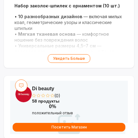
Набор заколок-шпилек с орнаментом (10 шт.)
•
10 разнообразных дизайнов
— включая милых
коал, геометрические узоры и классические
шпильки
•
Мягкая тканевая основа
— комфортное
ношение без повреждения волос
•
Универсальные размеры 4,5–7 см
—
подходят для укладки чёлки, создания боковых
акцентов или собранных причёсок
Увидеть Больше
•
Идеальный подарок
— упакованный набор для
девушек, подруг, коллег или мам
Di beauty
(0)
58 продукты
0%
положительный отзыв
Посетить Магазин