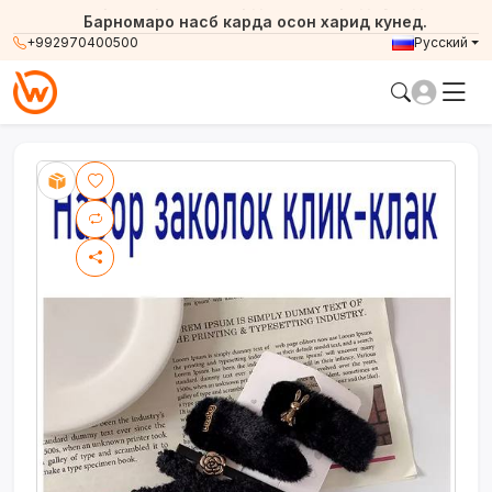
Барномаро насб карда осон харид кунед.
+992970400500
Русский