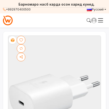
Барномаро насб карда осон харид кунед.
+992970400500
Русский