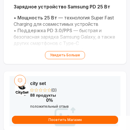
Зарядное устройство Samsung PD 25 Вт
•
Мощность 25 Вт
— технология Super Fast
Charging для совместимых устройств
•
Поддержка PD 3.0/PPS
— быстрая и
безопасная зарядка Samsung Galaxy, а также
других смартфонов с Type-C
•
Компактный дизайн
— удобство для
Увидеть Больше
дома, офиса и путешествий
•
Универсальность
— работает с Galaxy
Note 10, S10 5G, A-series и другими моделями
city set
(0)
88 продукты
0%
положительный отзыв
Посетить Магазин