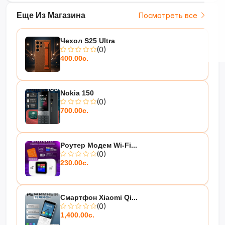
Еще Из Магазина
Посмотреть все
Чехол S25 Ultra
(0)
400.00с.
Nokia 150
(0)
700.00с.
Роутер Модем Wi-Fi...
(0)
230.00с.
Смартфон Xiaomi Qi...
(0)
1,400.00с.